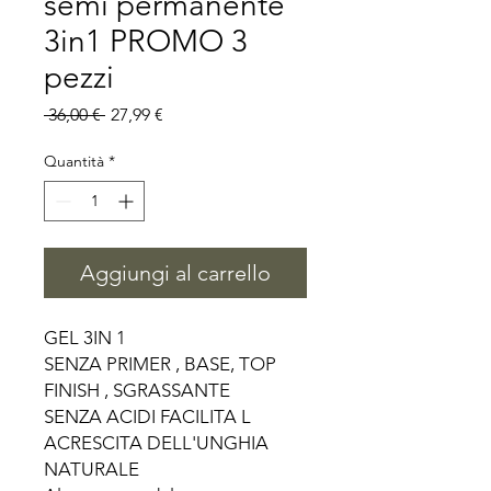
semi permanente
3in1 PROMO 3
pezzi
Prezzo
Prezzo
 36,00 € 
27,99 €
regolare
scontato
Quantità
*
Aggiungi al carrello
GEL 3IN 1

SENZA PRIMER , BASE, TOP 
FINISH , SGRASSANTE

SENZA ACIDI FACILITA L 
ACRESCITA DELL'UNGHIA 
NATURALE
