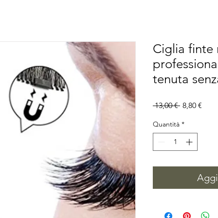
Ciglia fint
professional
tenuta senz
Prezzo
Prez
 13,00 € 
8,80 €
regolare
scon
Quantità
*
Aggiu