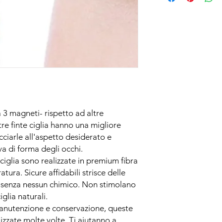
a 3 magneti- rispetto ad altre 
tre finte ciglia hanno una migliore 
ricciarle all'aspetto desiderato e 
va di forma degli occhi.

 ciglia sono realizzate in premium fibra 
tura. Sicure affidabili strisce delle 
a senza nessun chimico. Non stimolano 
glia naturali.

manutenzione e conservazione, queste 
lizzate molte volte. Ti aiutanno a 