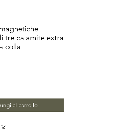
e magnetiche
i tre calamite extra
a colla
zo
tato
ngi al carrello