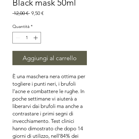
Black mask 50ml
Prezzo
Prezzo
 12,00 € 
9,50 €
regolare
scontato
Quantità
*
Aggiungi al carrello
È una maschera nera ottima per
togliere i punti neri, i brufoli
l’acne e combattere le rughe. In
poche settimane vi aiuterà a
liberarvi dai brufoli ma anche a
contrastare i primi segni di
invecchiamento. Test clinici
hanno dimostrato che dopo 14
giorni di utilizzo, nell’84% dei