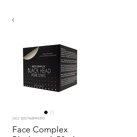
SKU: 8057968994393
Face Complex