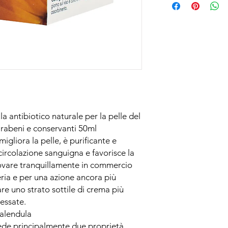
a antibiotico naturale per la pelle del
rabeni e conservanti 50ml
gliora la pelle, è purificante e
 circolazione sanguigna e favorisce la
 trovare tranquillamente in commercio
eria e per una azione ancora più
are uno strato sottile di crema più
ressate.
calendula
ede principalmente due proprietà