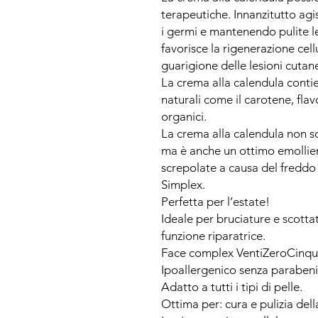
terapeutiche. Innanzitutto ag
i germi e mantenendo pulite le 
favorisce la rigenerazione cell
guarigione delle lesioni cutan
La crema alla calendula contie
naturali come il carotene, flav
organici.
La crema alla calendula non sol
ma è anche un ottimo emollien
screpolate a causa del freddo 
Simplex.
Perfetta per l’estate!
Ideale per bruciature e scotta
funzione riparatrice.
Face complex VentiZeroCinque 
Ipoallergenico senza parabeni
Adatto a tutti i tipi di pelle.
Ottima per: cura e pulizia della