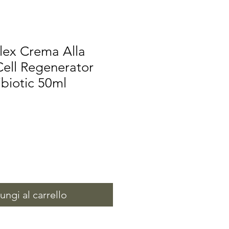
ex Crema Alla
Cell Regenerator
ibiotic 50ml
zo
tato
ngi al carrello