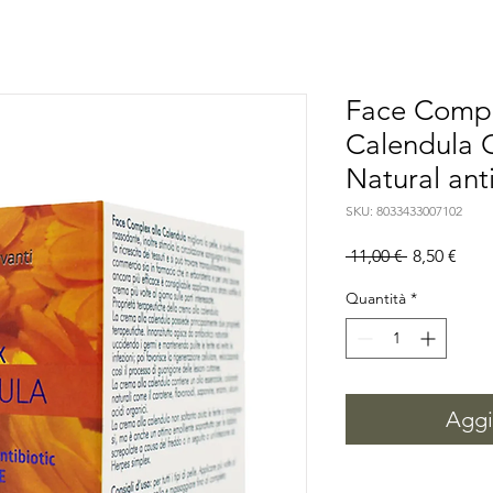
Face Compl
Calendula 
Natural ant
SKU: 8033433007102
Prezzo
Prez
 11,00 € 
8,50 €
regolare
scon
Quantità
*
Aggiu