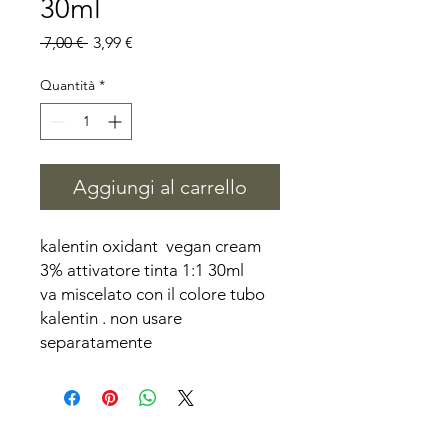
30ml
Prezzo
Prezzo
 7,00 € 
3,99 €
regolare
scontato
Quantità
*
Aggiungi al carrello
kalentin oxidant vegan cream
3% attivatore tinta 1:1 30ml
va miscelato con il colore tubo
kalentin . non usare
separatamente