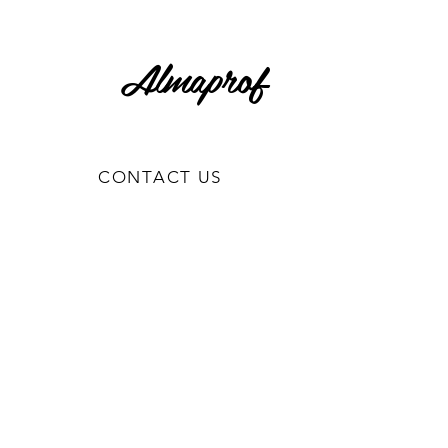
Almaprof
CONTACT US
0818861122
Via Guido De Ruggiero 41,
Brusciano NA