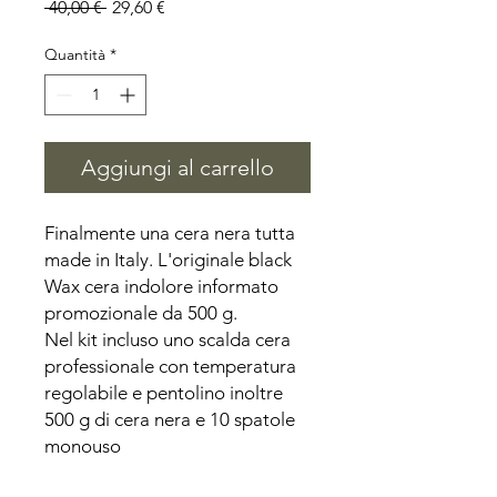
Prezzo
Prezzo
 40,00 € 
29,60 €
regolare
scontato
Quantità
*
Aggiungi al carrello
Finalmente una cera nera tutta 
made in Italy. L'originale black 
Wax cera indolore informato 
promozionale da 500 g. 

Nel kit incluso uno scalda cera 
professionale con temperatura 
regolabile e pentolino inoltre 
500 g di cera nera e 10 spatole 
monouso