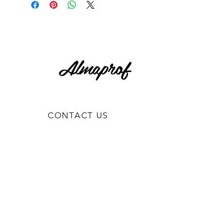
Almaprof
CONTACT US
0818861122
Via Guido De Ruggiero 41,
Brusciano NA