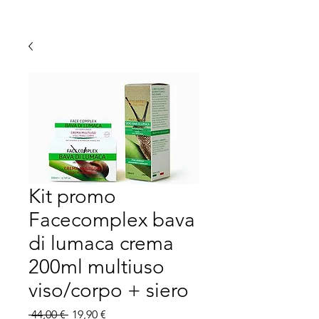
Kit promo
Facecomplex bava
di lumaca crema
200ml multiuso
viso/corpo + siero
Prezzo
Prezzo
 44,00 € 
19,90 €