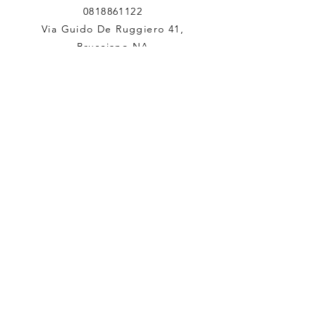
0818861122
Via Guido De Ruggiero 41,
Brusciano NA