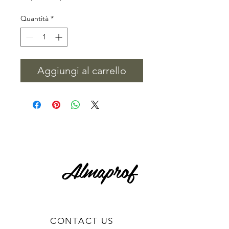
regolare
scontato
Quantità
*
Aggiungi al carrello
Almaprof
CONTACT US