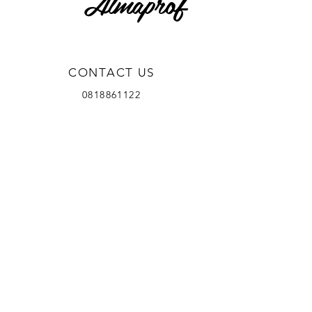
Almaprof
CONTACT US
0818861122
Via Guido De Ruggiero 41,
Brusciano NA