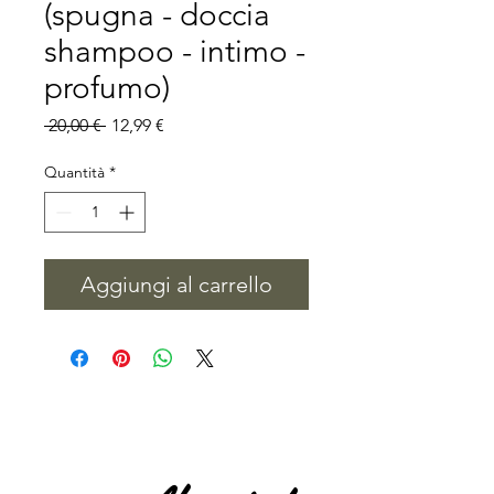
(spugna - doccia
shampoo - intimo -
profumo)
Prezzo
Prezzo
 20,00 € 
12,99 €
regolare
scontato
Quantità
*
Aggiungi al carrello